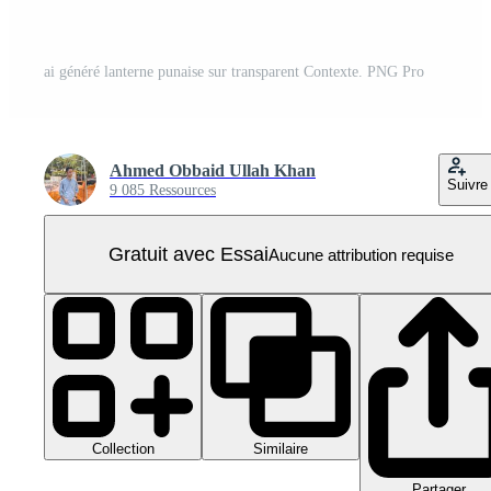
ai généré lanterne punaise sur transparent Contexte. PNG Pro
Ahmed Obbaid Ullah Khan
Suivre
9 085 Ressources
Gratuit avec Essai
Aucune attribution requise
Collection
Similaire
Partager