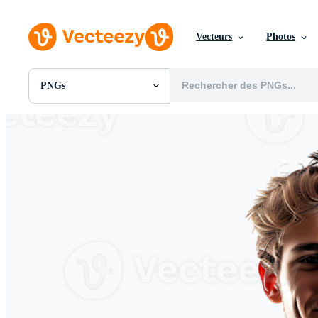
Vecteurs
Photos
PNGs
Toutes Images
Photos
PNGs
PSDs
SVGs
Modèles
Vecteurs
Vidéos
Motion graphics
Images Éditoriales
Événements Éditoriaux