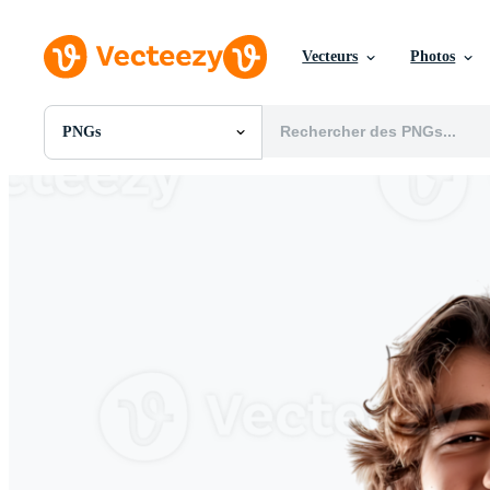
Vecteurs
Photos
PNGs
Toutes Images
Photos
PNGs
PSDs
SVGs
Modèles
Vecteurs
Vidéos
Motion graphics
Images Éditoriales
Événements Éditoriaux