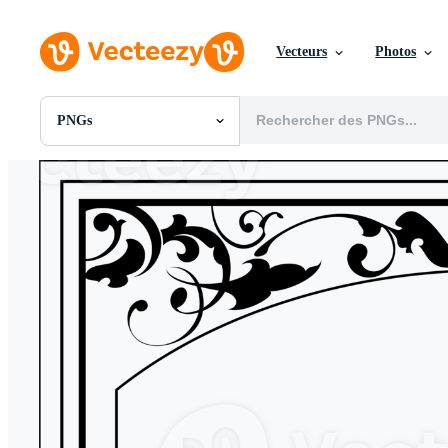
Vecteurs
Photos
PNGs
Toutes Images
Photos
PNGs
PSDs
SVGs
Modèles
Vecteurs
Vidéos
Motion graphics
Images Éditoriales
Événements Éditoriaux