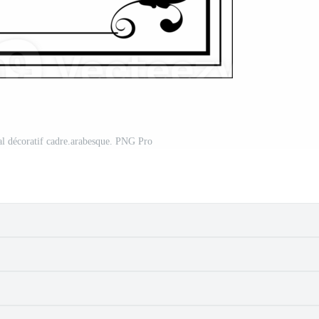
al décoratif cadre.arabesque. PNG Pro