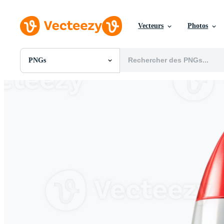
Vecteurs
Photos
PNGs
Toutes Images
Photos
PNGs
PSDs
SVGs
Modèles
Vecteurs
Vidéos
Motion graphics
Images Éditoriales
Événements Éditoriaux