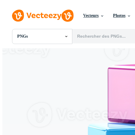
Vecteurs
Photos
PNGs
Toutes Images
Photos
PNGs
PSDs
SVGs
Modèles
Vecteurs
Vidéos
Motion graphics
Images Éditoriales
Événements Éditoriaux