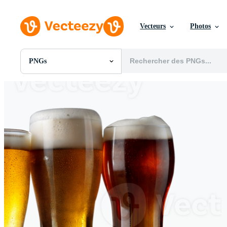
Vecteurs
Photos
PNGs
Toutes Images
Photos
PNGs
PSDs
SVGs
Modèles
Vecteurs
Vidéos
Motion graphics
Images Éditoriales
Événements Éditoriaux