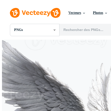
Vecteurs
Photos
PNGs
Toutes Images
Photos
PNGs
PSDs
SVGs
Modèles
Vecteurs
Vidéos
Motion graphics
Images Éditoriales
Événements Éditoriaux