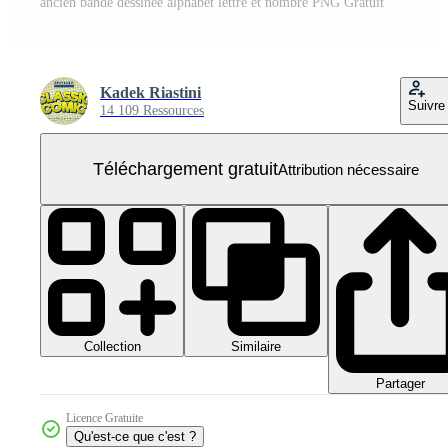
ancien bande dessinée alphabet lettre et nombre PNG Gratuit
Kadek Riastini
Suivre
14 109 Ressources
Téléchargement gratuit
Attribution nécessaire
Collection
Similaire
Partager
Licence Gratuite
Qu'est-ce que c'est ?