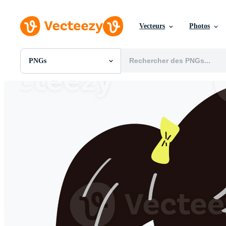
Vecteurs
Photos
PNGs
Toutes Images
Photos
PNGs
PSDs
SVGs
Modèles
Vecteurs
Vidéos
Motion graphics
Images Éditoriales
Événements Éditoriaux