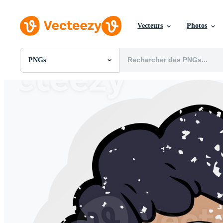
Vecteurs
Photos
PNGs
Toutes Images
Photos
PNGs
PSDs
SVGs
Modèles
Vecteurs
Vidéos
Motion graphics
Images Éditoriales
Événements Éditoriaux