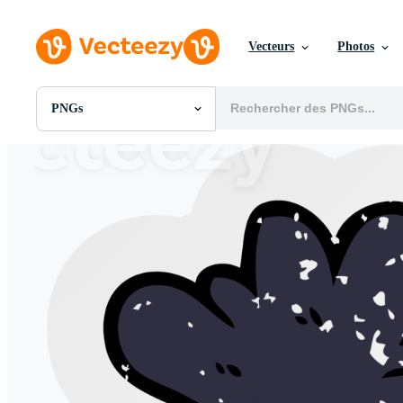
Vecteurs
Photos
PNGs
Toutes Images
Photos
PNGs
PSDs
SVGs
Modèles
Vecteurs
Vidéos
Motion graphics
Images Éditoriales
Événements Éditoriaux