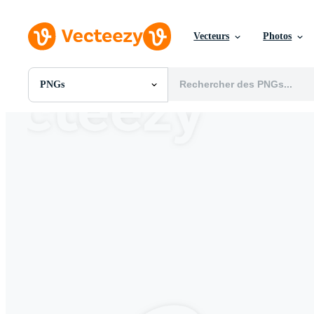
Vecteurs
Photos
PNGs
Toutes Images
Photos
PNGs
PSDs
SVGs
Modèles
Vecteurs
Vidéos
Motion graphics
Images Éditoriales
Événements Éditoriaux