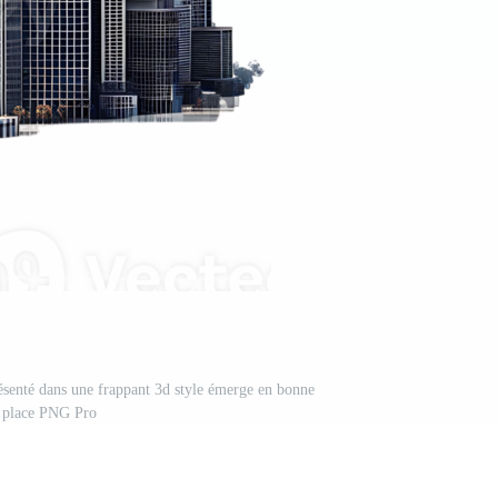
résenté dans une frappant 3d style émerge en bonne
place PNG Pro