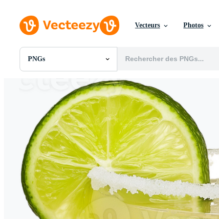
Vecteurs
Photos
PNGs
Toutes Images
Photos
PNGs
PSDs
SVGs
Modèles
Vecteurs
Vidéos
Motion graphics
Images Éditoriales
Événements Éditoriaux