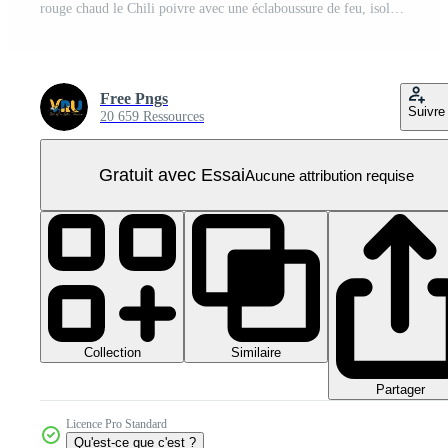
rouge chaud le Chili poivre avec une éclaboussure de feu, isolé contre une transparent Contexte PNG Pro
Free Pngs
Suivre
20 659 Ressources
Gratuit avec Essai
Aucune attribution requise
Collection
Similaire
Partager
Licence Pro Standard
Qu'est-ce que c'est ?