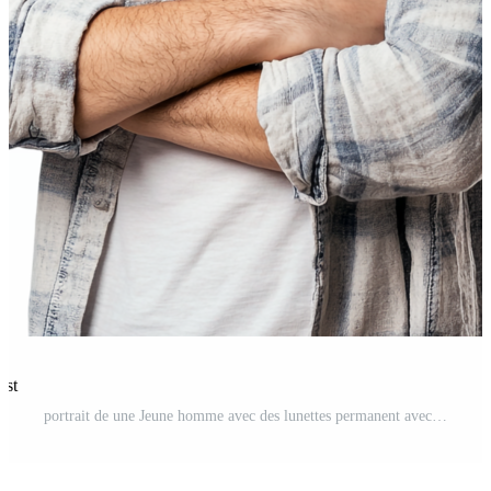
est
portrait de une Jeune homme avec des lunettes permanent avec le sien bras franchi PNG Gratuit