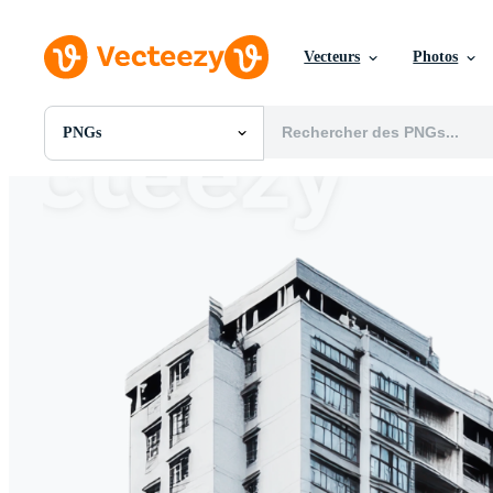
Vecteurs
Photos
PNGs
Toutes Images
Photos
PNGs
PSDs
SVGs
Modèles
Vecteurs
Vidéos
Motion graphics
Images Éditoriales
Événements Éditoriaux