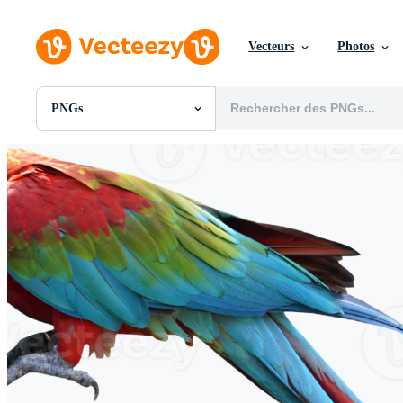
Vecteurs
Photos
PNGs
Toutes Images
Photos
PNGs
PSDs
SVGs
Modèles
Vecteurs
Vidéos
Motion graphics
Images Éditoriales
Événements Éditoriaux