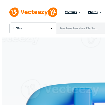
Vecteurs
Photos
PNGs
Toutes Images
Photos
PNGs
PSDs
SVGs
Modèles
Vecteurs
Vidéos
Motion graphics
Images Éditoriales
Événements Éditoriaux