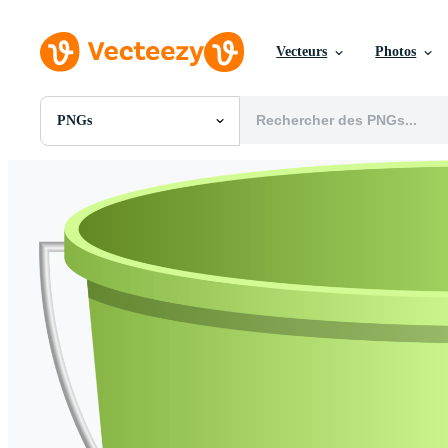
Vecteurs
Photos
PNGs
Toutes Images
Photos
PNGs
PSDs
SVGs
Modèles
Vecteurs
Vidéos
Motion graphics
Images Éditoriales
Événements Éditoriaux