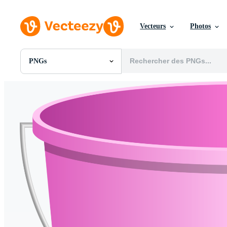
Vecteurs
Photos
PNGs
Toutes Images
Photos
PNGs
PSDs
SVGs
Modèles
Vecteurs
Vidéos
Motion graphics
Images Éditoriales
Événements Éditoriaux