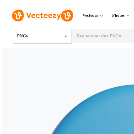
Vecteurs
Photos
PNGs
Toutes Images
Photos
PNGs
PSDs
SVGs
Modèles
Vecteurs
Vidéos
Motion graphics
Images Éditoriales
Événements Éditoriaux