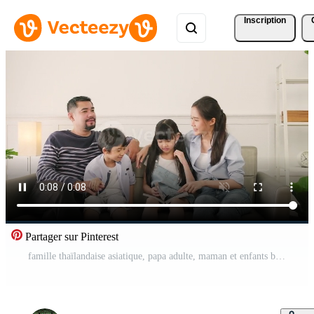
Inscription
Partager sur Pinterest
famille thaïlandaise asiatique, papa adulte, maman et enfants bonheur vie à la maison activités de détente et lecture de livre ensemble, loisirs sur le canapé dans la maison de la chambre blanche, beau week-end, bien-être style de vie domestique. Vidéo Pro