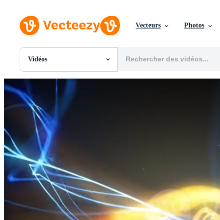
Vecteurs
Photos
Vidéos
Toutes Images
Photos
PNGs
PSDs
SVGs
Modèles
Vecteurs
Vidéos
Motion graphics
Images Éditoriales
Événements Éditoriaux