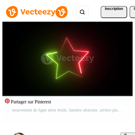
Inscription
Partager sur Pinterest
mouvement de ligne néon étoile, lumière abstraite, arrière-plan clair, effet d'animation, boucle de lueur futuriste, technologie de forme moderne, modèle de cercle, énergie graphique rougeoyante, animation colorée Vidéo Gratuite