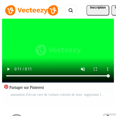
Inscription
Partager sur Pinterest
animation d'écran vert de voiture colorée de luxe. supprimez la couleur verte et utilisez votre projet. Écran vert de voiture de dessin animé 2d supprimé par clé chroma. animation de voiture mignonne. Vidéo Gratuite