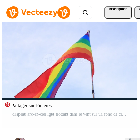
Inscription
Partager sur Pinterest
drapeau arc-en-ciel lgbt flottant dans le vent sur un fond de ciel nuageux. concept de liberté et d'amour et de diversité des sexes Vidéo Gratuite