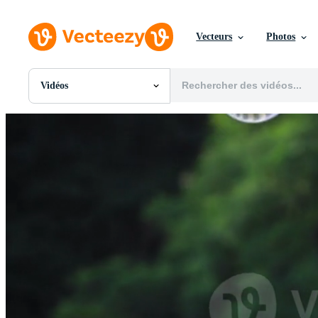
Vecteurs
Photos
Vidéos
Toutes Images
Photos
PNGs
PSDs
SVGs
Modèles
Vecteurs
Vidéos
Motion graphics
Images Éditoriales
Événements Éditoriaux