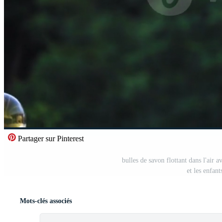
Partager sur Pinterest
bulles de savon flottant dans l'air a
et les enfant
Mots-clés associés