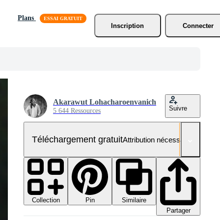
Plans
Inscription
Connecter
Akarawut Lohacharoenvanich
Suivre
5 644 Ressources
Téléchargement gratuit
Attribution nécessaire
Collection
Similaire
Pin
Partager