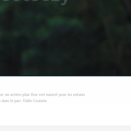
vec un arrière-plan flou vert naturel pour les enfants
s dans le parc Vidéo Gratuite