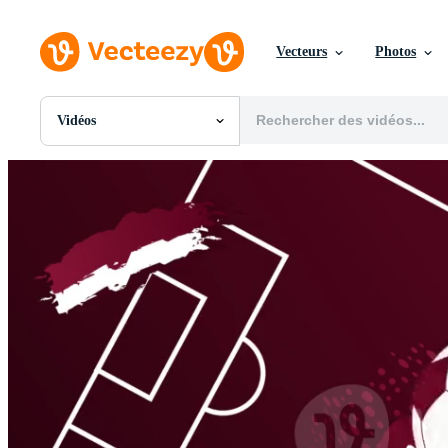
Vecteurs
Photos
Vidéos
Toutes Images
Photos
PNGs
PSDs
SVGs
Modèles
Vecteurs
Vidéos
Motion graphics
Images Éditoriales
Événements Éditoriaux