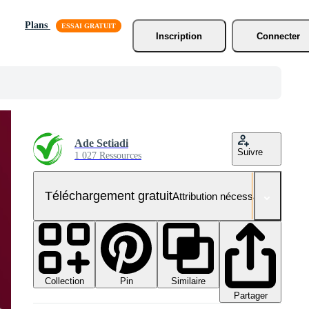
Plans
Inscription
Connecter
Ade Setiadi
Suivre
1 027 Ressources
Téléchargement gratuit
Attribution nécessaire
Collection
Similaire
Pin
Partager