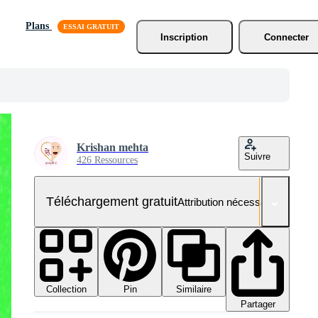
Plans
Inscription
Connecter
Krishan mehta
Suivre
426 Ressources
Téléchargement gratuit
Attribution nécessaire
Collection
Similaire
Pin
Partager