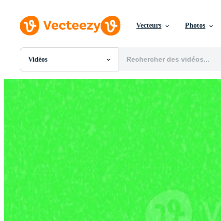
Vecteurs
Photos
Vidéos
Toutes Images
Photos
PNGs
PSDs
SVGs
Modèles
Vecteurs
Vidéos
Motion graphics
Images Éditoriales
Événements Éditoriaux