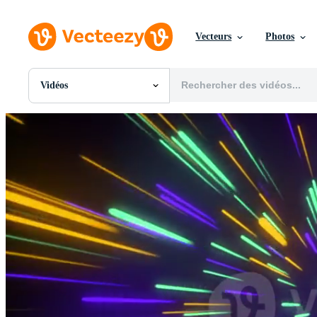
Vecteurs
Photos
Vidéos
Toutes Images
Photos
PNGs
PSDs
SVGs
Modèles
Vecteurs
Vidéos
Motion graphics
Images Éditoriales
Événements Éditoriaux