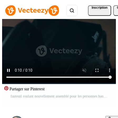
Inscription
Partager sur Pinterest
fauteuil roulant nouvellement assemblé pour les personnes handicapées. état désastreux de la chambre, confitures cassées