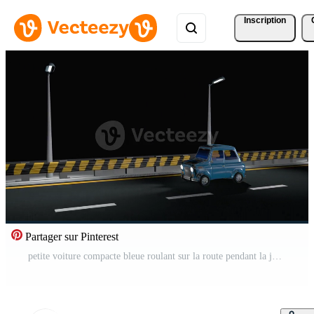
Inscription
Partager sur Pinterest
petite voiture compacte bleue roulant sur la route pendant la journée sur fond blanc, le temps passe et il fait sombre, les phares de la voiture s'allument et il redevient le jour. séquence en boucle. Animation 3D Vidéo Pro