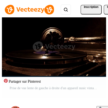
Inscription
Partager sur Pinterest
Prise de vue lente de gauche à droite d'un appareil nusic vintage jouant un disque avec un éclairage au plafond doux en 4k Vidéo Gratuite