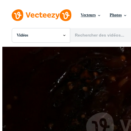
Vecteurs
Photos
Vidéos
Toutes Images
Photos
PNGs
PSDs
SVGs
Modèles
Vecteurs
Vidéos
Motion graphics
Images Éditoriales
Événements Éditoriaux