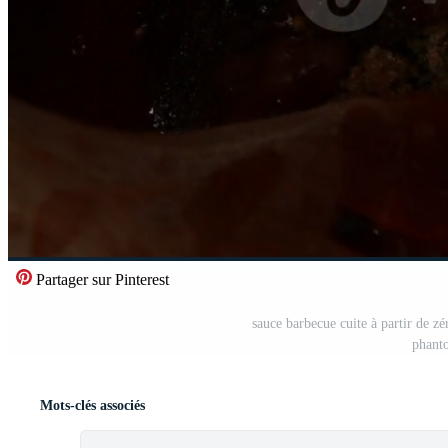
Partager sur Pinterest
sauce barbecue cuite à partir de zé
phant
Mots-clés associés