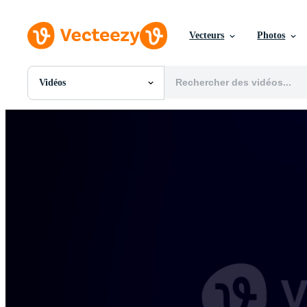
Vecteurs
Photos
Vidéos
Toutes Images
Photos
PNGs
PSDs
SVGs
Modèles
Vecteurs
Vidéos
Motion graphics
Images Éditoriales
Événements Éditoriaux