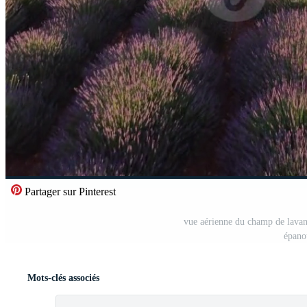
Partager sur Pinterest
vue aérienne du champ de lavand
épano
Mots-clés associés