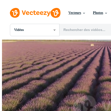
Vecteurs
Photos
Vidéos
Toutes Images
Photos
PNGs
PSDs
SVGs
Modèles
Vecteurs
Vidéos
Motion graphics
Images Éditoriales
Événements Éditoriaux