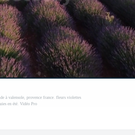
e à valensole, provence france. fleurs violettes
uies en été. Vidéo Pro