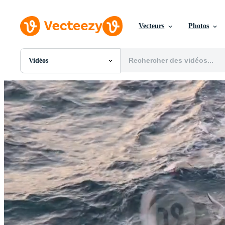
Vecteurs
Photos
Vidéos
Toutes Images
Photos
PNGs
PSDs
SVGs
Modèles
Vecteurs
Vidéos
Motion graphics
Images Éditoriales
Événements Éditoriaux