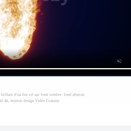
brillant d'un feu vif sur fond sombre. fond abstrait.
ité 4k, motion design Vidéo Gratuite