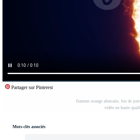
Partager sur Pinterest
flamme orange abstraite, feu de joie 
vidéo en haute qual
Mots-clés associés