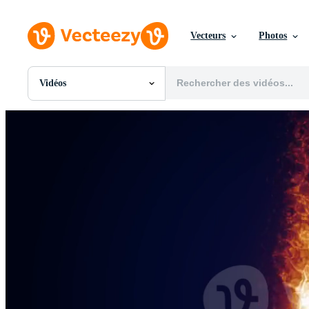
Vecteurs
Photos
Vidéos
Toutes Images
Photos
PNGs
PSDs
SVGs
Modèles
Vecteurs
Vidéos
Motion graphics
Images Éditoriales
Événements Éditoriaux