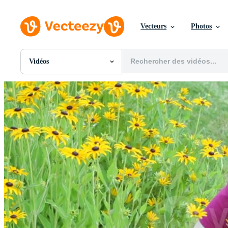
Vecteurs
Photos
Vidéos
Toutes Images
Photos
PNGs
PSDs
SVGs
Modèles
Vecteurs
Vidéos
Motion graphics
Images Éditoriales
Événements Éditoriaux