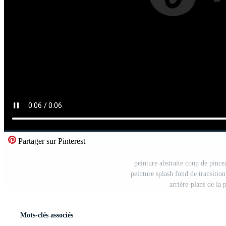
Partager sur Pinterest
peinture abstraite coup de pince
peinture splash fond de transition
arrière-plans de la 
Mots-clés associés