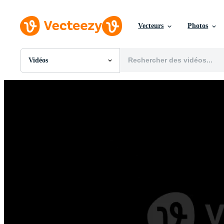
Vecteurs
Photos
Vidéos
Toutes Images
Photos
PNGs
PSDs
SVGs
Modèles
Vecteurs
Vidéos
Motion graphics
Images Éditoriales
Événements Éditoriaux