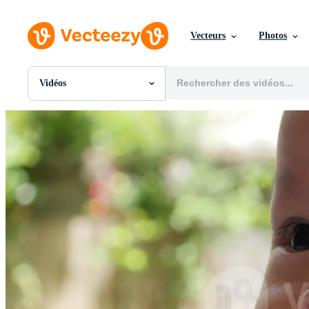
Vecteurs
Photos
Vidéos
Toutes Images
Photos
PNGs
PSDs
SVGs
Modèles
Vecteurs
Vidéos
Motion graphics
Images Éditoriales
Événements Éditoriaux