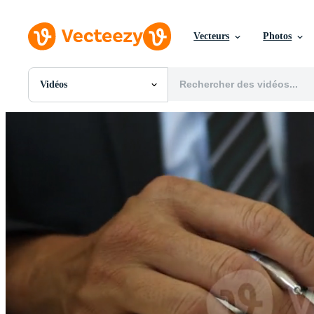
Vecteurs
Photos
Vidéos
Toutes Images
Photos
PNGs
PSDs
SVGs
Modèles
Vecteurs
Vidéos
Motion graphics
Images Éditoriales
Événements Éditoriaux