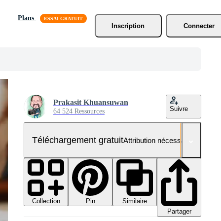
Plans
Inscription
Connecter
Prakasit Khuansuwan
Suivre
64 524 Ressources
Téléchargement gratuit
Attribution nécessaire
Collection
Similaire
Pin
Partager