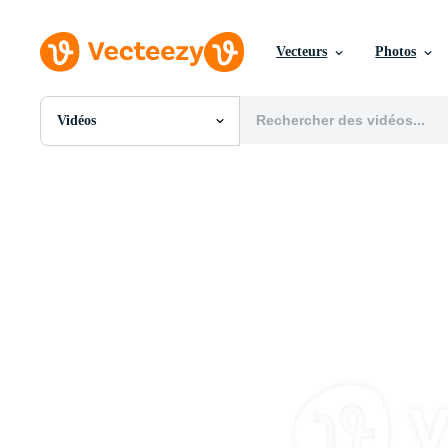
Vecteurs
Photos
Vidéos
Toutes Images
Photos
PNGs
PSDs
SVGs
Modèles
Vecteurs
Vidéos
Motion graphics
Images Éditoriales
Événements Éditoriaux