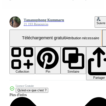
Tananuphong Kummaru
Suivre
21 193 Ressources
Téléchargement gratuit
Attribution nécessaire
Collection
Similaire
Pin
Partager
Licence Gratuite
Qu'est-ce que c'est ?
Plus d'infos