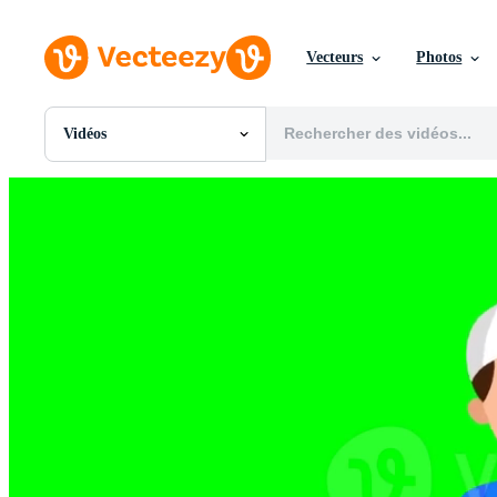
Vecteurs
Photos
Vidéos
Toutes Images
Photos
PNGs
PSDs
SVGs
Modèles
Vecteurs
Vidéos
Motion graphics
Images Éditoriales
Événements Éditoriaux