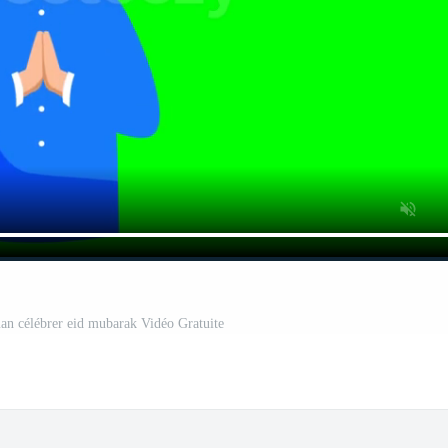
n célébrer eid mubarak Vidéo Gratuite