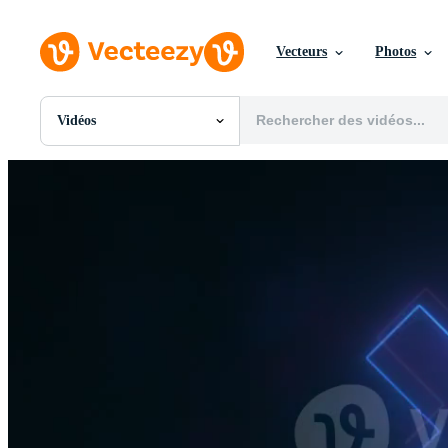
Vecteurs
Photos
Vidéos
Toutes Images
Photos
PNGs
PSDs
SVGs
Modèles
Vecteurs
Vidéos
Motion graphics
Images Éditoriales
Événements Éditoriaux