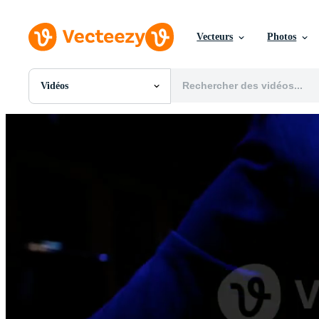
Vecteurs
Photos
Vidéos
Toutes Images
Photos
PNGs
PSDs
SVGs
Modèles
Vecteurs
Vidéos
Motion graphics
Images Éditoriales
Événements Éditoriaux