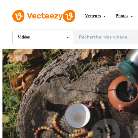
Vecteurs
Photos
Vidéos
Toutes Images
Photos
PNGs
PSDs
SVGs
Modèles
Vecteurs
Vidéos
Motion graphics
Images Éditoriales
Événements Éditoriaux