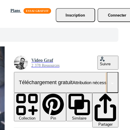
Plans
Inscription
Connecter
Video Graf
Suivre
2 378 Ressources
Téléchargement gratuit
Attribution nécessaire
Collection
Similaire
Pin
Partager