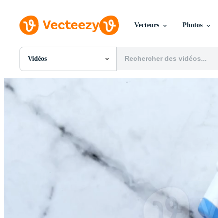
Vecteurs
Photos
Vidéos
Toutes Images
Photos
PNGs
PSDs
SVGs
Modèles
Vecteurs
Vidéos
Motion graphics
Images Éditoriales
Événements Éditoriaux